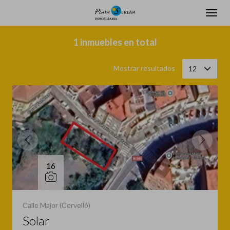
Filtrar
Ordenar
1 inmuebles en total
Mostrar resultados
12
16
Calle Major (Cervelló)
Solar