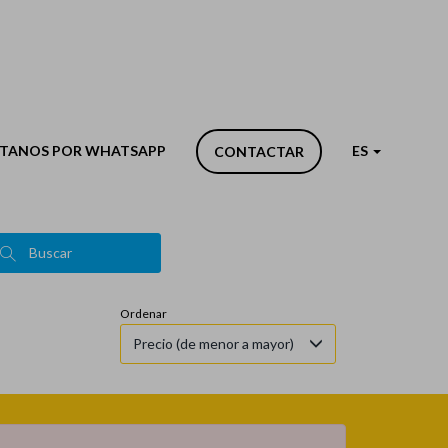
Tipo de inmueble
TANOS POR WHATSAPP
ES
CONTACTAR
Terrenos, solares, finc.rústicas,masías
Buscar
Ordenar
Precio (de menor a mayor)