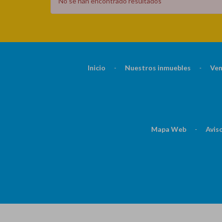
No se han encontrado resultados
Inicio
-
Nuestros inmuebles
-
Ven
Mapa Web
-
Aviso