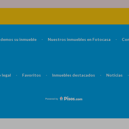
demos su inmueble
-
Nuestros inmuebles en Fotocasa
-
Con
 legal
-
Favoritos
-
Inmuebles destacados
-
Noticias
-