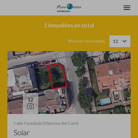
Filtrar
Ordenar
1 inmuebles en total
Mostrar resultados
12
12
Calle Foradada (Vilanova del Camí)
Solar