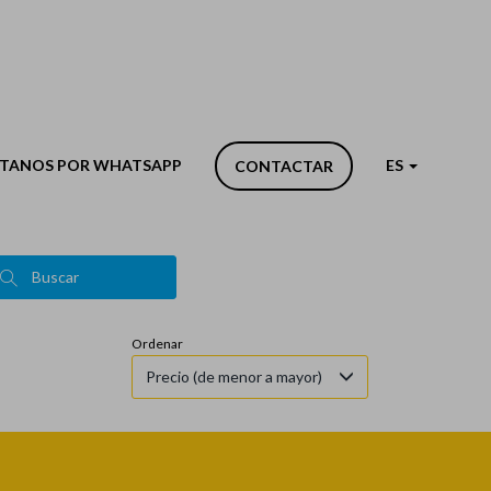
s
Tipo de inmueble
TANOS POR WHATSAPP
ES
CONTACTAR
Terrenos, solares, finc.rústicas,masías
Buscar
Ordenar
Precio (de menor a mayor)