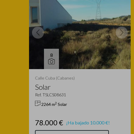
8
Calle Cuba (Cabanes)
Solar
Ref. TSLCS08631
2
2264 m
Solar
78.000 €
¡Ha bajado 10.000 €!