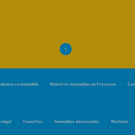
1
demos su inmueble
-
Nuestros inmuebles en Fotocasa
-
Con
 legal
-
Favoritos
-
Inmuebles destacados
-
Noticias
-