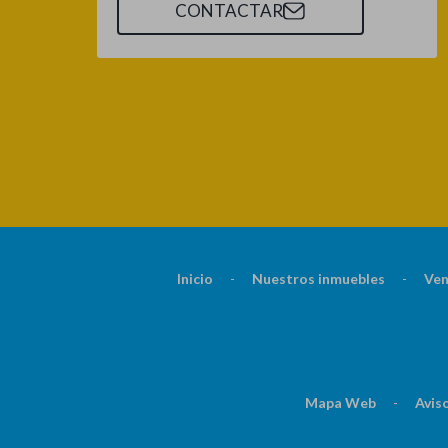
CONTACTAR
Inicio
-
Nuestros inmuebles
-
Ven
Mapa Web
-
Aviso