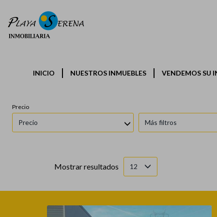
Provincias
Municipios
INICIO
NUESTROS INMUEBLES
VENDEMOS SU I
Castellón - Castelló
Cabanes
Precio
Precio
Más filtros
Mostrar resultados
12