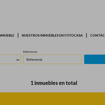
Inmuebles en venta en Cabane
Zonas
Operación
NMUEBLE
NUESTROS INMUEBLES EN FOTOCASA
CONTÁC
Todas las zonas
En venta
Referencia
1 inmuebles en total