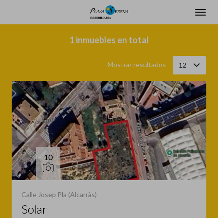
Filtrar
Ordenar
1 inmuebles en total
Mostrar resultados
12
10
Calle Josep Pla (Alcarràs)
Solar