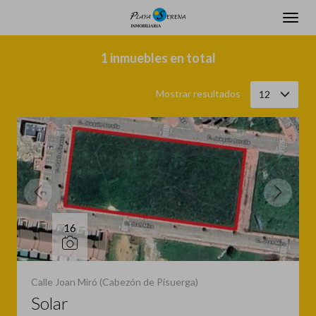
Filtrar
Ordenar
1 inmuebles en total
Mostrar resultados
12
16
Calle Joan Miró (Cabezón de Pisuerga)
Solar